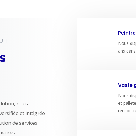
Peintre
OUT
Nous dis
ans dans 
s
Vaste 
Nous disp
lution, nous
et pallet
rencontr
versifiée et intégrée
ution de services
rieures.