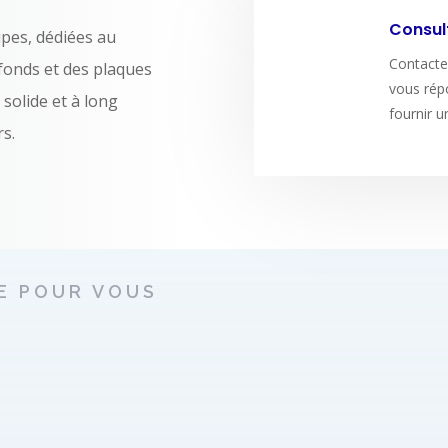
Consult
pes, dédiées au
Contacte
afonds et des plaques
vous répo
 solide et à long
fournir u
rs.
E POUR VOUS